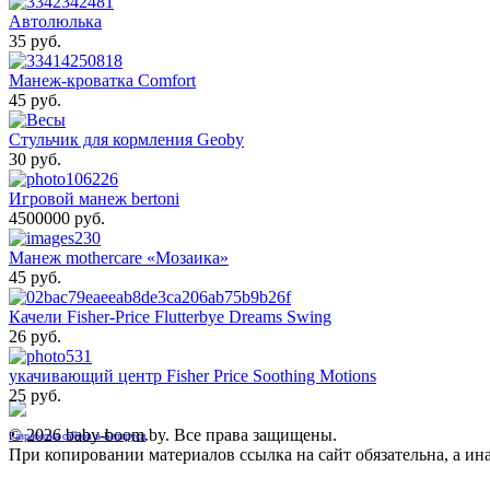
Автолюлька
35 pуб.
Манеж-кроватка Comfort
45 pуб.
Стульчик для кормления Geoby
30 pуб.
Игровой манеж bertoni
4500000 pуб.
Манеж mothercare «Мозаика»
45 pуб.
Качели Fisher-Price Flutterbye Dreams Swing
26 pуб.
укачивающий центр Fisher Price Soothing Motions
25 pуб.
© 2026 baby-boom.by. Все права защищены.
Разработка сайтов в Беларуси
При копировании материалов ссылка на сайт обязательна, а инач