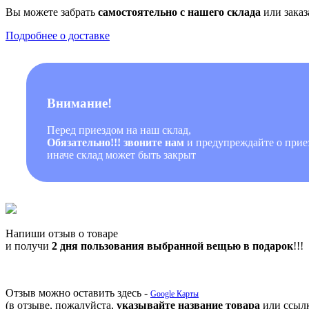
Вы можете забрать
самостоятельно с нашего склада
или заказ
Подробнее о доставке
Внимание!
Перед приездом на наш склад,
Обязательно!!! звоните нам
и предупреждайте о приез
иначе склад может быть закрыт
Напиши отзыв о товаре
и получи
2 дня пользования выбранной вещью в подарок
!!!
Отзыв можно оставить здесь -
Google Карты
(в отзыве, пожалуйста,
указывайте название товара
или ссылк