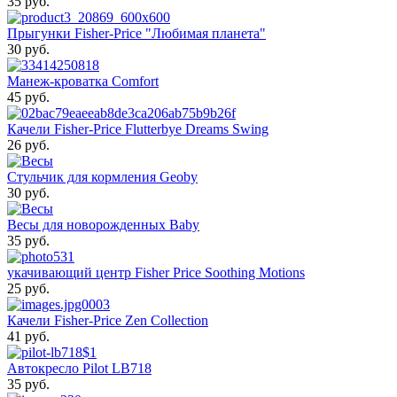
35 pуб.
Прыгунки Fisher-Price "Любимая планета"
30 pуб.
Манеж-кроватка Comfort
45 pуб.
Качели Fisher-Price Flutterbye Dreams Swing
26 pуб.
Стульчик для кормления Geoby
30 pуб.
Весы для новорожденных Baby
35 pуб.
укачивающий центр Fisher Price Soothing Motions
25 pуб.
Качели Fisher-Price Zen Collection
41 pуб.
Автокресло Pilot LB718
35 pуб.