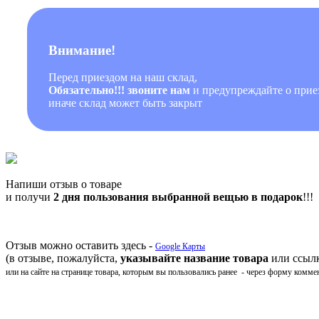
Внимание!
Перед приездом на наш склад,
Обязательно!!! звоните нам
и предупреждайте о приез
иначе склад может быть закрыт
Напиши отзыв о товаре
и получи
2 дня пользования выбранной вещью в подарок
!!!
Отзыв можно оставить здесь -
Google Карты
(в отзыве, пожалуйста,
указывайте название товара
или ссылк
или на сайте на странице товара, которым вы пользовались ранее - через форму комме