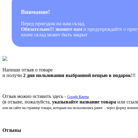
Внимание!
Перед приездом на наш склад,
Обязательно!!! звоните нам
и предупреждайте о приез
иначе склад может быть закрыт
Напиши отзыв о товаре
и получи
2 дня пользования выбранной вещью в подарок
!!!
Отзыв можно оставить здесь -
Google Карты
(в отзыве, пожалуйста,
указывайте название товара
или ссылк
или на сайте на странице товара, которым вы пользовались ранее - через форму комме
Отзывы