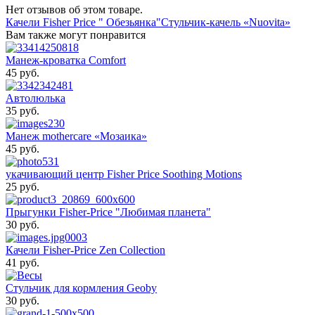
Нет отзывов об этом товаре.
Качели Fisher Price " Обезьянка"
Стульчик-качель «Nuovita»
Вам также могут понравится
Манеж-кроватка Comfort
45 pуб.
Автолюлька
35 pуб.
Манеж mothercare «Мозаика»
45 pуб.
укачивающий центр Fisher Price Soothing Motions
25 pуб.
Прыгунки Fisher-Price "Любимая планета"
30 pуб.
Качели Fisher-Price Zen Collection
41 pуб.
Стульчик для кормления Geoby
30 pуб.